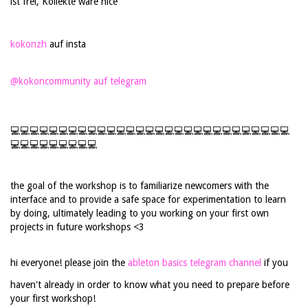
ist frei, Kollekte wäre nice
kokonzh
auf insta
@kokoncommunity auf telegram
💻💻💻💻💻💻💻💻💻💻💻💻💻💻💻💻💻💻💻💻💻💻💻💻💻💻💻💻💻
💻💻💻💻💻💻💻💻💻
the goal of the workshop is to familiarize newcomers with the
interface and to provide a safe space for experimentation to learn
by doing, ultimately leading to you working on your first own
projects in future workshops <3
hi everyone! please join the
ableton basics telegram channel
if you
haven't already in order to know what you need to prepare before
your first workshop!